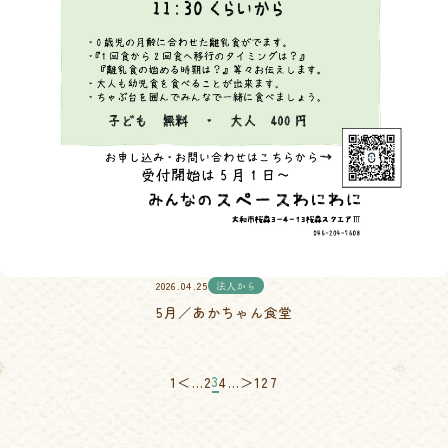
2026.04.25
法人から
5月／あかちゃん食堂
3
1
＜
…
2
4
…
＞
127