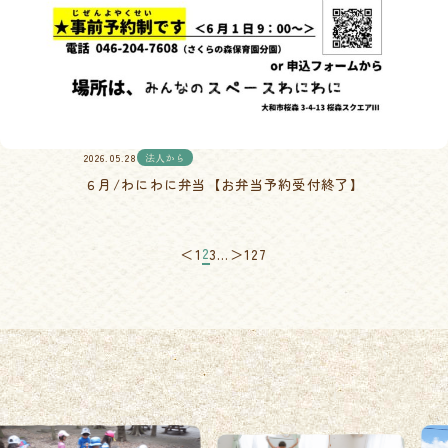
2026.05.28
法人から
６月/わにわに弁当【お弁当予約受付終了】
2
＜
1
3
…
＞
127