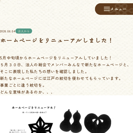
メニュー
メニュー
2026.06.04
法人から
ホームページをリニューアルしました！
5月中旬頃からホームページをリニューアルしていました！
５月３０日、法人の総会でメンバーみんなで新たなホームページと、
そこに表現した私たちの想いを確認しました。
新たなホームページには江戸の紋切を使わせてもらっています。
事業ごとに違う紋切を。
どんな意味があるのか、、、