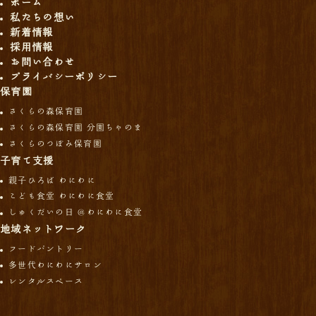
ホーム
私たちの想い
新着情報
採用情報
お問い合わせ
プライバシーポリシー
保育園
さくらの森保育園
さくらの森保育園 分園ちゃのま
さくらのつぼみ保育園
子育て支援
親子ひろば わにわに
こども食堂 わにわに食堂
しゅくだいの日 ＠わにわに食堂
地域ネットワーク
フードパントリー
多世代わにわにサロン
レンタルスペース