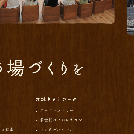
地域ネットワーク
フードパントリー
堂
多世代わにわにサロン
わに食堂
レンタルスペース