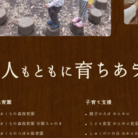
保育園
子育て支援
さくらの森保育園
親子ひろば わにわに
さくらの森保育園 分園ちゃのま
こども食堂 わにわに食
さくらのつぼみ保育園
しゅくだいの日 ＠わに