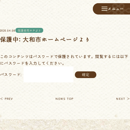
メニュー
メニュー
2020.04.08
保護者用カテゴリ
保護中: 大和市ホームページより
このコンテンツはパスワードで保護されています。閲覧するには以下
にパスワードを入力してください。
パスワード:
＜ PREV
NEWS TOP
NEXT ＞