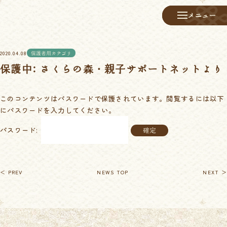
メニュー
メニュー
2020.04.08
保護者用カテゴリ
保護中: さくらの森・親子サポートネットより
このコンテンツはパスワードで保護されています。閲覧するには以下
にパスワードを入力してください。
パスワード:
＜ PREV
NEWS TOP
NEXT ＞