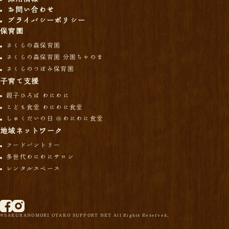
お問い合わせ
プライバシーポリシー
保育園
さくらの森保育園
さくらの森保育園 分園ちゃのま
さくらのつぼみ保育園
子育て支援
親子ひろば わにわに
こども食堂 わにわに食堂
しゅくだいの日 ＠わにわに食堂
地域ネットワーク
フードパントリー
多世代わにわにサロン
レンタルスペース
©SAKURANOMORI OYAKO SUPPORT NET All Rights Reserved.