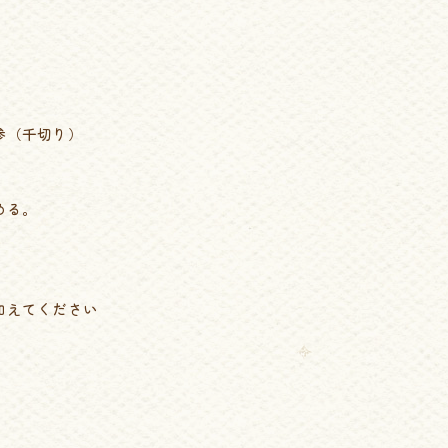
参（千切り）
める。
加えてください