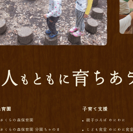
保育園
子育て支援
さくらの森保育園
親子ひろば わにわに
さくらの森保育園 分園ちゃのま
こども食堂 わにわに食