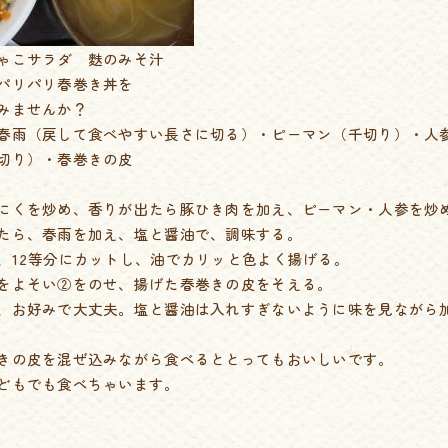
ゃこサラダ 麩のみそ汁
パリパリ春巻き丼を
みませんか？
春雨（戻して食べやすい長さに切る）・ピーマン（千切り）・人
切り）・春巻きの皮
にくを炒め、香りが出たら豚ひき肉を加え、ピーマン・人参を炒
たら、春雨を加え、塩と醤油で、調味する。
、12等分にカットし、油でカリッと色よく揚げる。
をよそい②をのせ、揚げた春巻きの皮をそえる。
、お好みで大丈夫。塩と醤油は入れすぎないように味を見ながら
きの皮を混ぜ込みながら食べるととってもおいしいです。
どもでも食べちゃいます。