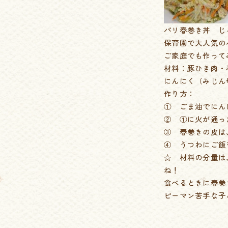
パリ春巻き丼 じ
保育園で大人気の
ご家庭でも作って
材料：豚ひき肉・
にんにく（みじん
作り方：
① ごま油でにん
② ①に火が通っ
③ 春巻きの皮は
④ うつわにご飯
☆ 材料の分量は
ね！
食べるときに春巻
ピーマン苦手な子