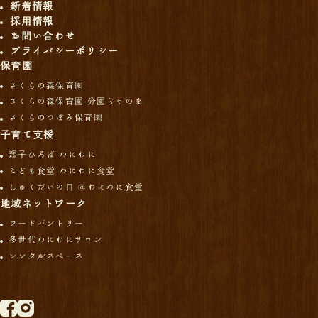
新着情報
採用情報
お問い合わせ
プライバシーポリシー
保育園
さくらの森保育園
さくらの森保育園 分園ちゃのま
さくらのつぼみ保育園
子育て支援
親子ひろば わにわに
こども食堂 わにわに食堂
しゅくだいの日 ＠わにわに食堂
地域ネットワーク
フードパントリー
多世代わにわにサロン
レンタルスペース