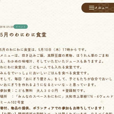
メニュー
メニュー
2018.05.09
イベント
5月のわにわに食堂
5月のわにわに食堂は、5月10日（木）17時からです。
メニューは、炊き込みご飯、高野豆腐の煮物、ほうれん草のごま和
え、わかめの味噌汁、そしていただいたジュースもありますよ。
わにわに食堂は、こども一人でも入れる食堂です。
みんなでいっしょにおいしいごはんを食べる食堂です。
そして、毎回「おにぎり屋さん」をして、子どもたちが自分でおいし
いおにぎりを作れるようになるといいな～と思っています。
参加費：こども無料 大人３００円 ＊登録制です。
場所 ：「みんなのスペースわにわに」大和市上草柳176－4ヴェルド
ミール102号室
寄付、物品の提供、ボランティアでの参加もお待ちしています！
【お願い】開催場所の駐輪スペースは限られています。なるべく自転