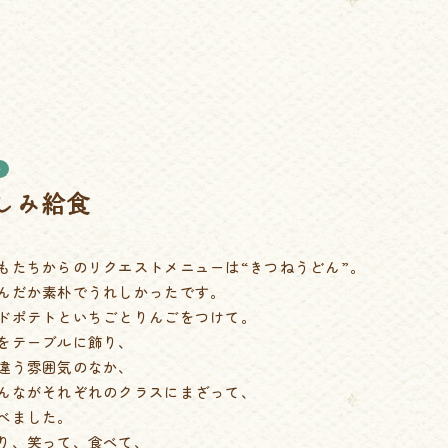
子
しみ給食
もたちからのリクエストメニューは“きつねうどん”。
んだか素朴でうれしかったです。
ドポテトといちごとりんごをつけて。
をテーブルに飾り、
違う雰囲気のなか、
んながそれぞれのクラスにまざって、
べました。
り、笑って、食べて、