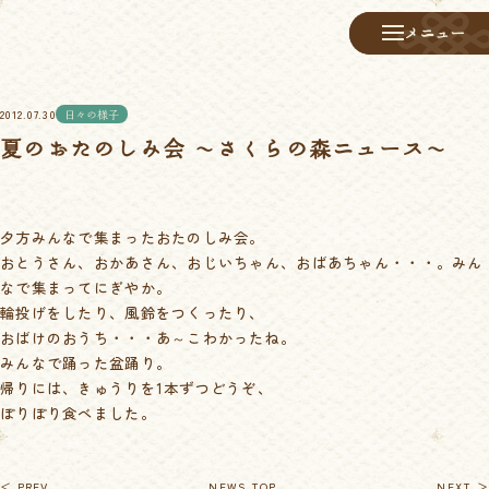
メニュー
メニュー
2012.07.30
日々の様子
夏のおたのしみ会 ～さくらの森ニュース～
夕方みんなで集まったおたのしみ会。
おとうさん、おかあさん、おじいちゃん、おばあちゃん・・・。みん
なで集まってにぎやか。
輪投げをしたり、風鈴をつくったり、
おばけのおうち・・・あ～こわかったね。
みんなで踊った盆踊り。
帰りには、きゅうりを1本ずつどうぞ、
ぽりぽり食べました。
＜ PREV
NEWS TOP
NEXT ＞