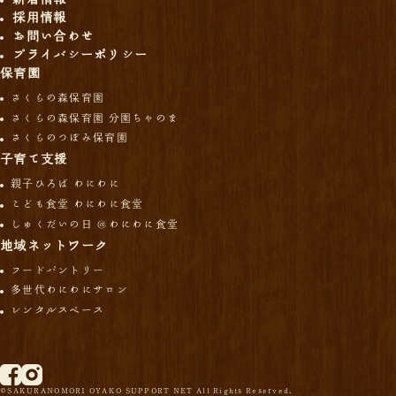
採用情報
お問い合わせ
プライバシーポリシー
保育園
さくらの森保育園
さくらの森保育園 分園ちゃのま
さくらのつぼみ保育園
子育て支援
親子ひろば わにわに
こども食堂 わにわに食堂
しゅくだいの日 ＠わにわに食堂
地域ネットワーク
フードパントリー
多世代わにわにサロン
レンタルスペース
©SAKURANOMORI OYAKO SUPPORT NET All Rights Reserved.