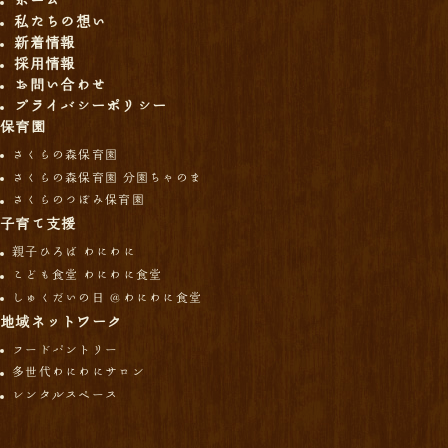
ホーム
私たちの想い
新着情報
採用情報
お問い合わせ
プライバシーポリシー
保育園
さくらの森保育園
さくらの森保育園 分園ちゃのま
さくらのつぼみ保育園
子育て支援
親子ひろば わにわに
こども食堂 わにわに食堂
しゅくだいの日 ＠わにわに食堂
地域ネットワーク
フードパントリー
多世代わにわにサロン
レンタルスペース