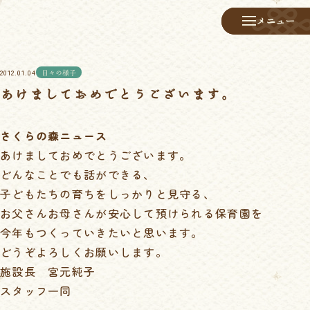
メニュー
メニュー
2012.01.04
日々の様子
あけましておめでとうございます。
さくらの森ニュース
あけましておめでとうございます。
どんなことでも話ができる、
子どもたちの育ちをしっかりと見守る、
お父さんお母さんが安心して預けられる保育園を
今年もつくっていきたいと思います。
どうぞよろしくお願いします。
施設長 宮元純子
スタッフ一同