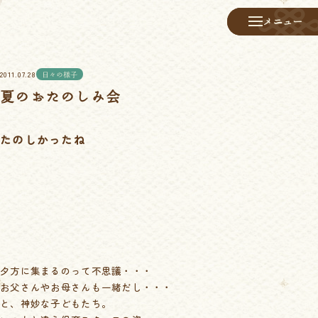
メニュー
メニュー
2011.07.28
日々の様子
夏のおたのしみ会
たのしかったね
夕方に集まるのって不思議・・・
お父さんやお母さんも一緒だし・・・
と、神妙な子どもたち。