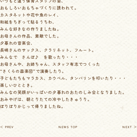
いつもと違う保育スタッフの姿、
おもしろいおもちゃづくりに誘われて。
カスタネットや花や魚のレイ、
和紙をちぎって貼るうちわ、
みんな好きなの作りましたね。
お母さんの作品、素敵でした。
夕暮れの音楽会、
長嶋さんのサックス、クラリネット、フルート。
みんなで さんぽ♪ を歌ったり・・・
お母さんや、お姉ちゃん、スタッフ有志でつくった
“さくらの森楽団”で演奏したり。
子どもたちもマラカス、カウベル、タンバリンを叩いたり・・・
楽しいひととき。
みんなの笑顔がいっぱいの夕暮れのおたのしみ会となりました。
おみやげは、朝とりたての冷やしたきゅうり。
ぽりぽりかじって帰りましたね。
＜ PREV
NEWS TOP
NEXT ＞