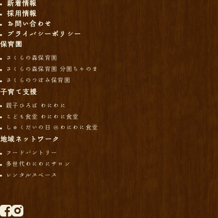
新着情報
採用情報
お問い合わせ
プライバシーポリシー
保育園
さくらの森保育園
さくらの森保育園 分園ちゃのま
さくらのつぼみ保育園
子育て支援
親子ひろば わにわに
こども食堂 わにわに食堂
しゅくだいの日 ＠わにわに食堂
地域ネットワーク
フードパントリー
多世代わにわにサロン
レンタルスペース