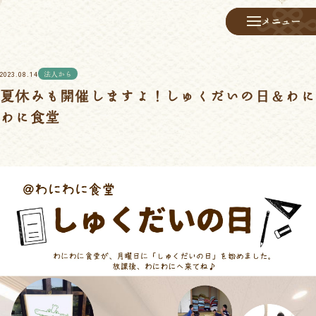
メニュー
メニュー
2023.08.14
法人から
夏休みも開催しますよ！しゅくだいの日＆わに
わに食堂