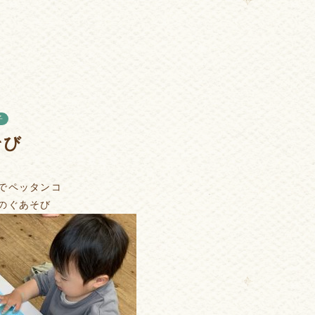
子
そび
でペッタンコ
のぐあそび