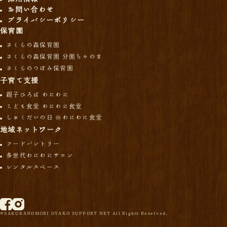
お問い合わせ
プライバシーポリシー
保育園
さくらの森保育園
さくらの森保育園 分園ちゃのま
さくらのつぼみ保育園
子育て支援
親子ひろば わにわに
こども食堂 わにわに食堂
しゅくだいの日 ＠わにわに食堂
地域ネットワーク
フードパントリー
多世代わにわにサロン
レンタルスペース
©SAKURANOMORI OYAKO SUPPORT NET All Rights Reserved.