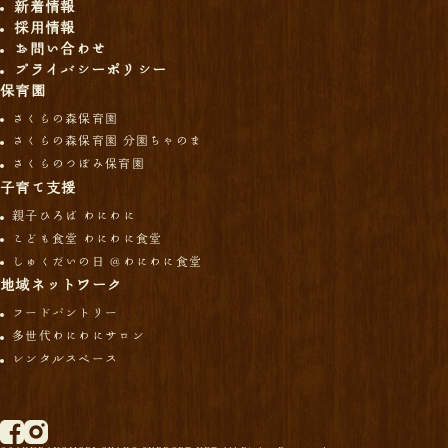
新着情報
採用情報
お問い合わせ
プライバシーポリシー
保育園
さくらの森保育園
さくらの森保育園 分園ちゃのま
さくらのつぼみ保育園
子育て支援
親子ひろば わにわに
こども食堂 わにわに食堂
しゅくだいの日 ＠わにわに食堂
地域ネットワーク
フードパントリー
多世代わにわにサロン
レンタルスペース