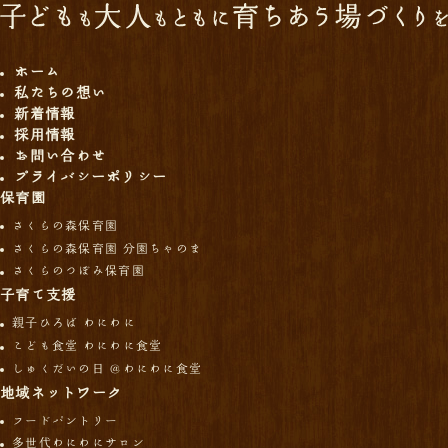
ホーム
私たちの想い
新着情報
採用情報
お問い合わせ
プライバシーポリシー
保育園
さくらの森保育園
さくらの森保育園 分園ちゃのま
さくらのつぼみ保育園
子育て支援
親子ひろば わにわに
こども食堂 わにわに食堂
しゅくだいの日 ＠わにわに食堂
地域ネットワーク
フードパントリー
多世代わにわにサロン