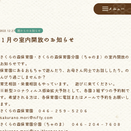
メニュー
メニュー
2022.12.27
園からのお知らせ
１月の室内開放のお知らせ
さくらの森保育園・さくらの森保育園分園（ちゃのま）の室内開放の
お知らせです。
保育園にあるおもちゃで遊んだり、お母さん同士でお話ししたり。の
んびり過ごしませんか？
育児相談・栄養相談もやっています。 遊びに来てください。
※新型コロナウィルス感染拡大予防として、各園３組ずつの予約制で
す。希望される方は、各保育園に電話またはメールで予約をお願いし
ます。
さくらの森保育園 ０４６－２５９－５２０６
sakurano.mori@nifty.com
さくらの森保育園分園（ちゃのま） ０４６－２０４－７６０８
sakurano.mori@iaa.itkeeper.ne.jp