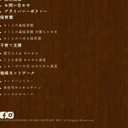
お問い合わせ
プライバシーポリシー
保育園
さくらの森保育園
さくらの森保育園 分園ちゃのま
さくらのつぼみ保育園
子育て支援
親子ひろば わにわに
こども食堂 わにわに食堂
しゅくだいの日 ＠わにわに食堂
地域ネットワーク
フードパントリー
多世代わにわにサロン
レンタルスペース
©SAKURANOMORI OYAKO SUPPORT NET All Rights Reserved.