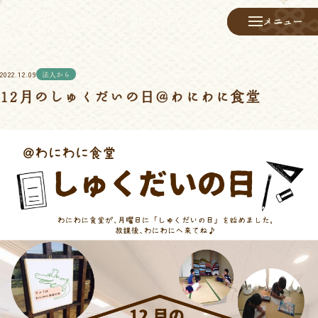
メニュー
メニュー
2022.12.09
法人から
12月のしゅくだいの日＠わにわに食堂