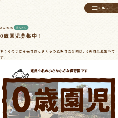
メニュー
メニュー
2022.06.08
法人から
0歳園児募集中！
さくらのつぼみ保育園とさくらの森保育園分園は、0歳園児募集中で
す。