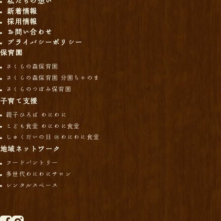
私たちの想い
新着情報
採用情報
お問い合わせ
プライバシーポリシー
保育園
さくらの森保育園
さくらの森保育園 分園ちゃのま
さくらのつぼみ保育園
子育て支援
親子ひろば わにわに
こども食堂 わにわに食堂
しゅくだいの日 ＠わにわに食堂
地域ネットワーク
フードパントリー
多世代わにわにサロン
レンタルスペース