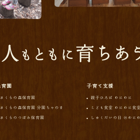
保育園
子育て支援
さくらの森保育園
親子ひろば わにわに
さくらの森保育園 分園ちゃのま
こども食堂 わにわに食
さくらのつぼみ保育園
しゅくだいの日 ＠わに