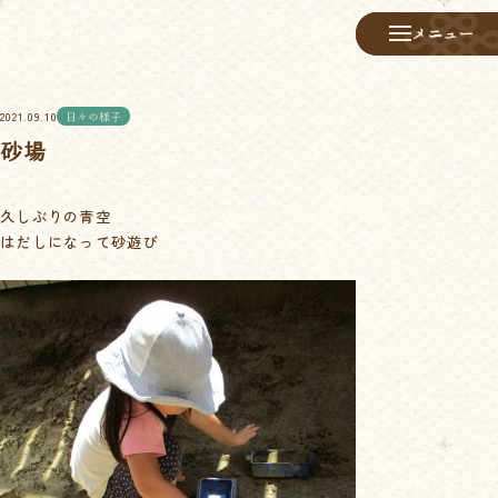
メニュー
メニュー
2021.09.10
日々の様子
砂場
久しぶりの青空
はだしになって砂遊び