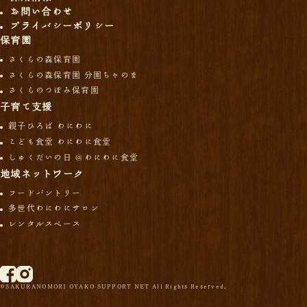
お問い合わせ
プライバシーポリシー
保育園
さくらの森保育園
さくらの森保育園 分園ちゃのま
さくらのつぼみ保育園
子育て支援
親子ひろば わにわに
こども食堂 わにわに食堂
しゅくだいの日 ＠わにわに食堂
地域ネットワーク
フードパントリー
多世代わにわにサロン
レンタルスペース
©SAKURANOMORI OYAKO SUPPORT NET All Rights Reserved.