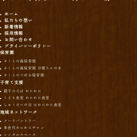
ホーム
私たちの想い
新着情報
採用情報
お問い合わせ
プライバシーポリシー
保育園
さくらの森保育園
さくらの森保育園 分園ちゃのま
さくらのつぼみ保育園
子育て支援
親子ひろば わにわに
こども食堂 わにわに食堂
しゅくだいの日 ＠わにわに食堂
地域ネットワーク
フードパントリー
多世代わにわにサロン
レンタルスペース