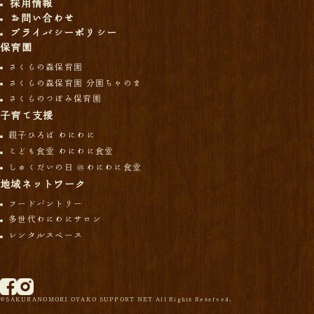
採用情報
お問い合わせ
プライバシーポリシー
保育園
さくらの森保育園
さくらの森保育園 分園ちゃのま
さくらのつぼみ保育園
子育て支援
親子ひろば わにわに
こども食堂 わにわに食堂
しゅくだいの日 ＠わにわに食堂
地域ネットワーク
フードパントリー
多世代わにわにサロン
レンタルスペース
©SAKURANOMORI OYAKO SUPPORT NET All Rights Reserved.