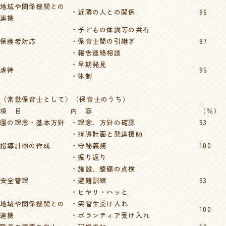
地域や関係機関との
・近隣の人との関係
96
連携
・子どもの体調等の共有
保護者対応
・保育士間の引継ぎ
87
・報告連絡相談
・早期発見
虐待
95
・体制
〈常勤保育士として〉（保育士のうち）
項 目
内 容
（％）
園の理念・基本方針
・理念、方針の確認
93
・指導計画と発達援助
指導計画の作成
・守秘義務
100
・振り返り
・施設、整備の点検
安全管理
・避難訓練
93
・ヒヤリ・ハッと
地域や関係機関との
・実習生受け入れ
100
連携
・ボランティア受け入れ