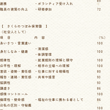
89
連携
・ボランティア受け入れ
職員の資質の向上
・研修参加
72
【 さくらのつぼみ保育園 】
〈社会人として〉
項 目
内 容
（％）
あいさつ・言葉遣い
100
・清潔感
身だしなみ・健康
100
・体調管理
規律性
・就業規則の理解と順守
100
公平性・理解
・相手の立場への理解
100
意欲・姿勢・責任感
・仕事に対する積極性
80
報告・連絡・責任感
・共有や提言
93
協調性
93
謙虚さ
86
感情コントロール
100
倫理性・使命感
・福祉の仕事に携わる者として
86
公私の区別・守秘義
100