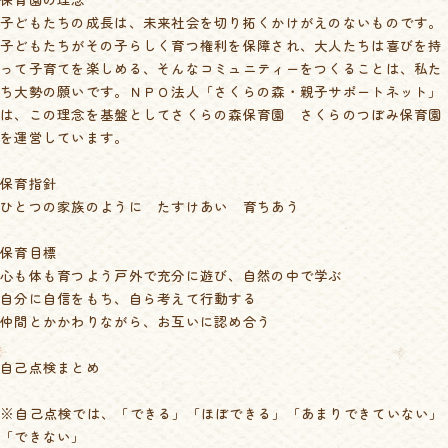
子どもたちの成長は、未来社会を切り拓くかけがえのないものです。
子どもたちがその子らしく育つ権利を保障され、大人たちは喜びを持
って子育てを楽しめる、そんなコミュニティーをつくることは、私た
ち大勢の願いです。ＮＰＯ法人「さくらの森・親子サポートネット」
は、この理念を基盤としてさくらの森保育園 さくらのつぼみ保育園
を運営しています。
保育指針
ひとつの家族のように たすけあい 育ちあう
保育目標
心も体も育つよう戸外で充分に遊び、自然の中で学ぶ
自分に自信をもち、自ら考えて行動する
仲間とかかわりながら、お互いに認め合う
自己点検まとめ
※自己点検では、「できる」「ほぼできる」「あまりできていない」
「できない」