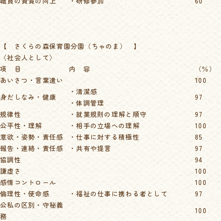
職員の資質の向上
・研修参加
60
【 さくらの森保育園分園（ちゃのま） 】
〈社会人として〉
項 目
内 容
（％）
あいさつ・言葉遣い
100
・清潔感
身だしなみ・健康
97
・体調管理
規律性
・就業規則の理解と順守
97
公平性・理解
・相手の立場への理解
100
意欲・姿勢・責任感
・仕事に対する積極性
85
報告・連絡・責任感
・共有や提言
97
協調性
94
謙虚さ
100
感情コントロール
100
倫理性・使命感
・福祉の仕事に携わる者として
97
公私の区別・守秘義
100
務