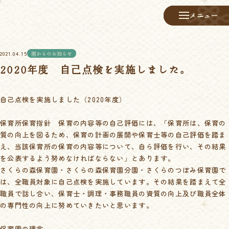
メニュー
メニュー
2021.04.15
園からのお知らせ
2020年度 自己点検を実施しました。
自己点検を実施しました（2020年度）
保育所保育指針 保育の内容等の自己評価には、「保育所は、保育の
質の向上を図るため、保育の計画の展開や保育士等の自己評価を踏ま
え、当該保育所の保育の内容等について、自ら評価を行い、その結果
を公表するよう努めなければならない」とあります。
さくらの森保育園・さくらの森保育園分園・さくらのつぼみ保育園で
は、全職員対象に自己点検を実施しています。その結果を踏まえて全
職員で話し合い、保育士・調理・事務職員の資質の向上及び職員全体
の専門性の向上に努めていきたいと思います。
保育園の理念