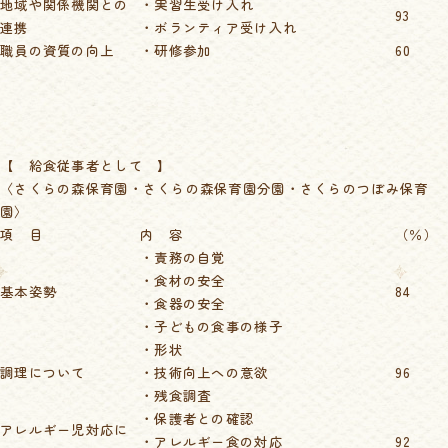
地域や関係機関との
・実習生受け入れ
93
連携
・ボランティア受け入れ
職員の資質の向上
・研修参加
60
【 給食従事者として 】
〈さくらの森保育園・さくらの森保育園分園・さくらのつぼみ保育
園〉
項 目
内 容
（％）
・責務の自覚
・食材の安全
基本姿勢
84
・食器の安全
・子どもの食事の様子
・形状
調理について
・技術向上への意欲
96
・残食調査
・保護者との確認
アレルギー児対応に
・アレルギー食の対応
92