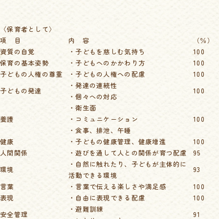
〈保育者として〉
項 目
内 容
（％）
資質の自覚
・子どもを慈しむ気持ち
100
保育の基本姿勢
・子どもへのかかわり方
100
子どもの人権の尊重
・子どもの人権への配慮
100
・発達の連続性
子どもの発達
100
・個々への対応
・衛生面
養護
・コミュニケーション
100
・食事、排泄、午睡
健康
・子どもの健康管理、健康増進
100
人間関係
・遊びを通して人との関係が育つ配慮
95
・自然に触れたり、子どもが主体的に
環境
93
活動できる環境
言葉
・言葉で伝える楽しさや満足感
100
表現
・自由に表現できる配慮
100
・避難訓練
安全管理
91