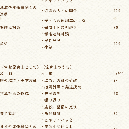
・ヒヤリ・ハッと
地域や関係機関との
・近隣の人との関係
100
連携
・子どもの体調等の共有
保護者対応
・保育士間の引継ぎ
99
・報告連絡相談
・早期発見
虐待
100
・体制
〈常勤保育士として〉（保育士のうち）
項 目
内 容
（％）
園の理念・基本方針
・理念、方針の確認
94
・指導計画と発達援助
指導計画の作成
・守秘義務
98
・振り返り
・施設、整備の点検
安全管理
・避難訓練
93
・ヒヤリ・ハッと
地域や関係機関との
・実習生受け入れ