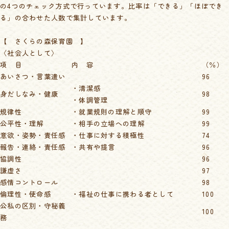
の4つのチェック方式で行っています。比率は「できる」「ほぼでき
る」の合わせた人数で集計しています。
【 さくらの森保育園 】
〈社会人として〉
項 目
内 容
（％）
あいさつ・言葉遣い
96
・清潔感
身だしなみ・健康
98
・体調管理
規律性
・就業規則の理解と順守
99
公平性・理解
・相手の立場への理解
99
意欲・姿勢・責任感
・仕事に対する積極性
74
報告・連絡・責任感
・共有や提言
96
協調性
96
謙虚さ
97
感情コントロール
98
倫理性・使命感
・福祉の仕事に携わる者として
100
公私の区別・守秘義
100
務