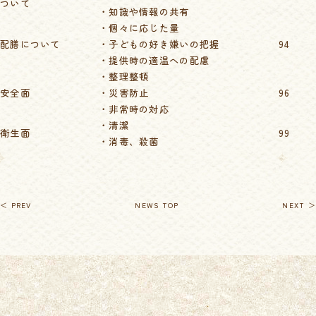
ついて
・知識や情報の共有
・個々に応じた量
配膳について
・子どもの好き嫌いの把握
94
・提供時の適温への配慮
・整理整頓
安全面
・災害防止
96
・非常時の対応
・清潔
衛生面
99
・消毒、殺菌
＜ PREV
NEWS TOP
NEXT ＞