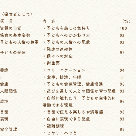
〈保育者として〉
項 目
内 容
（％）
資質の自覚
・子どもを慈しむ気持ち
100
保育の基本姿勢
・子どもへのかかわり方
93
子どもの人権の尊重
・子どもの人権への配慮
93
・発達の連続性
子どもの発達
92
・個々への対応
・衛生面
養護
・コミュニケーション
94
・食事、排泄、午睡
健康
・子どもの健康管理、健康増進
96
人間関係
・遊びを通して人との関係が育つ配慮
93
・自然に触れたり、子どもが主体的に
環境
96
活動できる環境
言葉
・言葉で伝える楽しさや満足感
98
表現
・自由に表現できる配慮
93
・避難訓練
安全管理
88
・ヒヤリ・ハッと