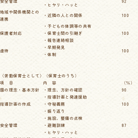
安全管理
92
・ヒヤリ・ハッと
地域や関係機関との
・近隣の人との関係
100
連携
・子どもの体調等の共有
保護者対応
・保育士間の引継ぎ
100
・報告連絡相談
・早期発見
虐待
100
・体制
〈常勤保育士として〉（保育士のうち）
項 目
内 容
（％）
園の理念・基本方針
・理念、方針の確認
90
・指導計画と発達援助
指導計画の作成
・守秘義務
100
・振り返り
・施設、整備の点検
安全管理
・避難訓練
87
・ヒヤリ・ハッと