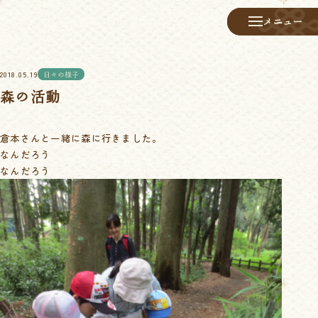
メニュー
メニュー
2018.05.19
日々の様子
森の活動
倉本さんと一緒に森に行きました。
なんだろう
なんだろう