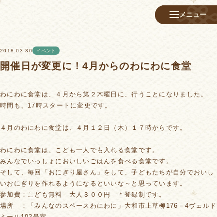
メニュー
メニュー
イベント
2018.03.30
開催日が変更に！4月からのわにわに食堂
わにわに食堂は、４月から第２木曜日に、行うことになりました。
時間も、17時スタートに変更です。
４月のわにわに食堂は、４月１２日（木）１７時からです。
わにわに食堂は、こども一人でも入れる食堂です。
みんなでいっしょにおいしいごはんを食べる食堂です。
そして、毎回「おにぎり屋さん」をして、子どもたちが自分でおいし
いおにぎりを作れるようになるといいな～と思っています。
参加費：こども無料 大人３００円 ＊登録制です。
場所 ：「みんなのスペースわにわに」大和市上草柳176－4ヴェルド
ミール102号室