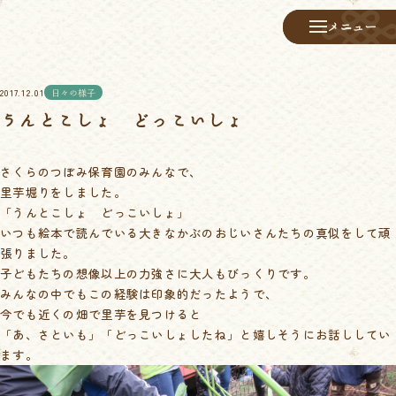
メニュー
メニュー
2017.12.01
日々の様子
うんとこしょ どっこいしょ
さくらのつぼみ保育園のみんなで、
里芋堀りをしました。
「うんとこしょ どっこいしょ」
いつも絵本で読んでいる大きなかぶのおじいさんたちの真似をして頑
張りました。
子どもたちの想像以上の力強さに大人もびっくりです。
みんなの中でもこの経験は印象的だったようで、
今でも近くの畑で里芋を見つけると
「あ、さといも」「どっこいしょしたね」と嬉しそうにお話ししてい
ます。