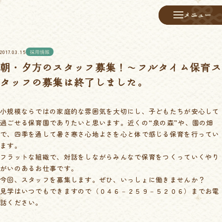
メニュー
メニュー
2017.03.15
採用情報
朝・夕方のスタッフ募集！～フルタイム保育ス
タッフの募集は終了しました。
小規模ならではの家庭的な雰囲気を大切にし、子どもたちが安心して
過ごせる保育園でありたいと思います。近くの“泉の森”や、園の畑
で、四季を通して暑さ寒さ心地よさを心と体で感じる保育を行ってい
ます。
フラットな組織で、対話をしながらみんなで保育をつくっていくやり
がいのあるお仕事です。
今回、スタッフを募集します。ぜひ、いっしょに働きませんか？
見学はいつでもできますので（０４６－２５９－５２０６）までお電
話ください。