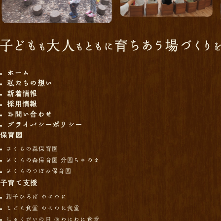
ホーム
私たちの想い
新着情報
採用情報
お問い合わせ
プライバシーポリシー
保育園
さくらの森保育園
さくらの森保育園 分園ちゃのま
さくらのつぼみ保育園
子育て支援
親子ひろば わにわに
こども食堂 わにわに食堂
しゅくだいの日 ＠わにわに食堂