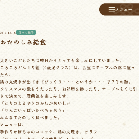
メニュー
メニュー
2016.12.16
日々の様子
おたのしみ給食
大きいこどもたちは昨日からとっても楽しみにしていました。
ころころどんぐり組（0歳児クラス）は、お昼にテーブルの席に座っ
たら、
鶏の丸焼きが出てきてびっくり・・・というか・・・？？？の顔。
クリスマスの歌をうたったり、お部屋を飾ったり、テーブルをくじ引
きで決めて、雰囲気を楽しみます。
「とりのまるやきのかわがおいしい」
「りんごいっぱいたべちゃおう」
みんなでたのしく食べました。
メニューは、
手作りかぼちゃのコロッケ、鶏の丸焼き、ピラフ
ブロッコリーとチーズのサラダ、レタススープ