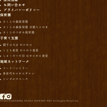
お問い合わせ
プライバシーポリシー
保育園
さくらの森保育園
さくらの森保育園 分園ちゃのま
さくらのつぼみ保育園
子育て支援
親子ひろば わにわに
こども食堂 わにわに食堂
しゅくだいの日 ＠わにわに食堂
地域ネットワーク
フードパントリー
多世代わにわにサロン
レンタルスペース
©SAKURANOMORI OYAKO SUPPORT NET All Rights Reserved.