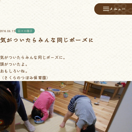
メニュー
メニュー
2016.06.15
日々の様子
気がついたらみんな同じポーズに
気がついたらみんな同じポーズに。
頭がついたよ。
おもしろいね。
（さくらのつぼみ保育園）