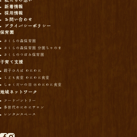
私たちの想い
新着情報
採用情報
お問い合わせ
プライバシーポリシー
保育園
さくらの森保育園
さくらの森保育園 分園ちゃのま
さくらのつぼみ保育園
子育て支援
親子ひろば わにわに
こども食堂 わにわに食堂
しゅくだいの日 ＠わにわに食堂
地域ネットワーク
フードパントリー
多世代わにわにサロン
レンタルスペース