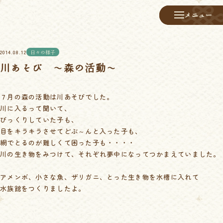
メニュー
メニュー
2014.08.12
日々の様子
川あそび ～森の活動～
７月の森の活動は川あそびでした。
川に入るって聞いて、
びっくりしていた子も、
目をキラキラさせてどぶ～んと入った子も、
網でとるのが難しくて困った子も・・・・
川の生き物をみつけて、それぞれ夢中になってつかまえていました。
アメンボ、小さな魚、ザリガニ、とった生き物を水槽に入れて
水族館をつくりましたよ。