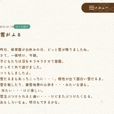
メニュー
メニュー
2013.01.15
日々の様子
雪がふる
昨日、保育園がお休みの日、どっと雪が降りましたね。
さて、一夜明け、今朝。
子どもたちは目をキラキラさせて登園。
さっそく外で遊びました。
ソリもしましたよ。
雪だるまもあっちこっちに・・・。個性が出て面白い雪だるま。
雪合戦したり、豪雪地帯の山歩き・・・みたいな姿も。
冷たい・・・けど楽しい。
雪玉ぶつけられると痛い・・・けどまたぶつけたくなる。
おもしろいなぁ。明日もできるかな。