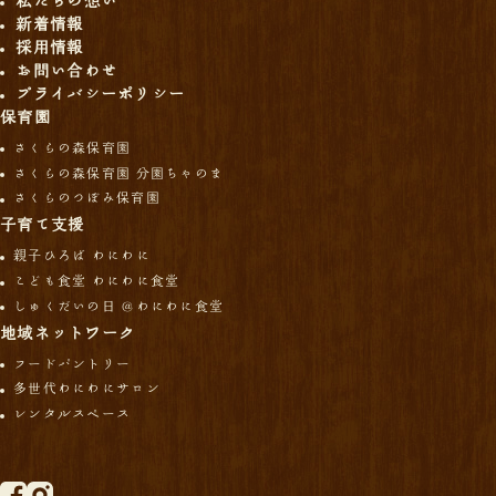
私たちの想い
新着情報
採用情報
お問い合わせ
プライバシーポリシー
保育園
さくらの森保育園
さくらの森保育園 分園ちゃのま
さくらのつぼみ保育園
子育て支援
親子ひろば わにわに
こども食堂 わにわに食堂
しゅくだいの日 ＠わにわに食堂
地域ネットワーク
フードパントリー
多世代わにわにサロン
レンタルスペース