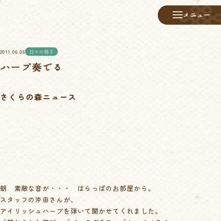
メニュー
メニュー
2011.06.06
日々の様子
ハープ奏でる
さくらの森ニュース
朝 素敵な音が・・・ はらっぱのお部屋から。
スタッフの沖田さんが、
アイリッシュハープを弾いて聞かせてくれました。