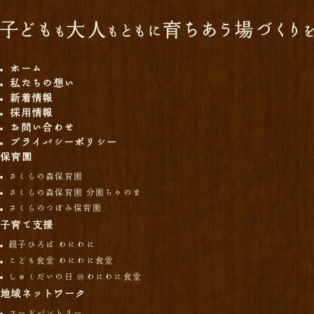
ホーム
私たちの想い
新着情報
採用情報
お問い合わせ
プライバシーポリシー
保育園
さくらの森保育園
さくらの森保育園 分園ちゃのま
さくらのつぼみ保育園
子育て支援
親子ひろば わにわに
こども食堂 わにわに食堂
しゅくだいの日 ＠わにわに食堂
地域ネットワーク
フードパントリー