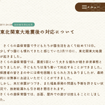
メニュー
メニュー
2011.04.09
放射線等測定結果
東北関東大地震後の対応について
さくらの森保育園で子どもたちが園生活をおくり始めて10日。
少しずつ園にも慣れてきたと感じていた3月11日に、東北関東大地震
が起きました。
さくらの森保育園では、震度5弱という大きな揺れが続き非常事態と
なりましたが、子どもたちは落ち着いて対応することができました。
保護者の皆さまの中には帰宅困難となられた方もありましたが、最終
的には無事にお迎えいただくことができました。
しかし、未だ余震がつづき、また福島原発の問題も予断を許さない状
況で、放射能漏れも引き続き懸念されます。
さくらの森保育園では、当面、屋外での遊びは控えることにしまし
た。