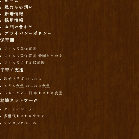
ホーム
私たちの想い
新着情報
採用情報
お問い合わせ
プライバシーポリシー
保育園
さくらの森保育園
さくらの森保育園 分園ちゃのま
さくらのつぼみ保育園
子育て支援
親子ひろば わにわに
こども食堂 わにわに食堂
しゅくだいの日 ＠わにわに食堂
地域ネットワーク
フードパントリー
多世代わにわにサロン
レンタルスペース